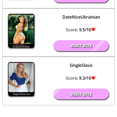
DateNiceUkrainian
Score:
9.5/10
VISIT SITE
SingleSlavic
Score:
9.3/10
VISIT SITE