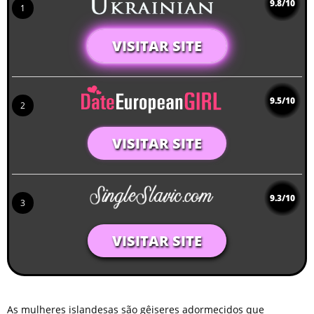
9.8/10
1
VISITAR SITE
9.5/10
2
VISITAR SITE
9.3/10
3
VISITAR SITE
As mulheres islandesas são gêiseres adormecidos que