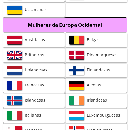
Ucranianas
Mulheres da Europa Ocidental
Austriacas
Belgas
Britanicas
Dinamarquesas
Holandesas
Finlandesas
Francesas
Alemas
Islandesas
Irlandesas
Italianas
Luxemburguesas
Maltesas
Norueguesas