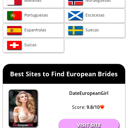
Portuguesas
Escocesas
Espanholas
Suecas
Suicas
Best Sites to Find European Brides
DateEuropeanGirl
Score:
9.8/10
VISIT SITE