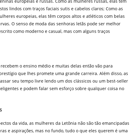
ninas europeias e russas. Como as mulheres russas, elas têm
stos lindos com traços faciais sutis e cabelos claros; Como as
lheres europeias, elas têm corpos altos e atléticos com belas
rvas. O senso de moda das senhoras letãs pode ser melhor
escrito como moderno e casual, mas com alguns traços
ãs recebem o ensino médio e muitas delas então vão para
restígio que lhes promete uma grande carreira. Além disso, as
ssar seu tempo livre lendo um dos clássicos ou um best-seller
teligentes e podem falar sem esforço sobre qualquer coisa no
s
ctos da vida, as mulheres da Letônia não são tão emancipadas
iras e aspirações, mas no fundo, tudo o que eles querem é uma