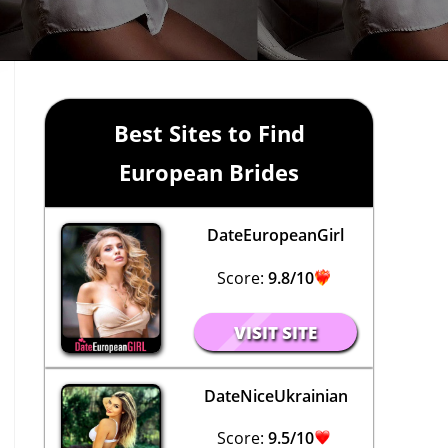
Best Sites to Find
European Brides
DateEuropeanGirl
Score:
9.8/10
VISIT SITE
DateNiceUkrainian
Score:
9.5/10