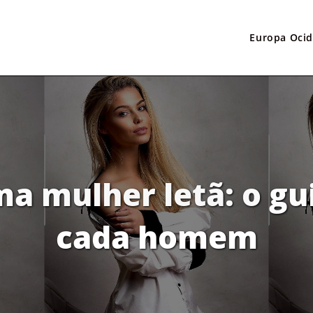
Europa Oci
mulher letã: o gui
cada homem