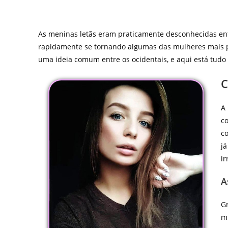
As meninas letãs eram praticamente desconhecidas en
rapidamente se tornando algumas das mulheres mais p
uma ideia comum entre os ocidentais, e aqui está tudo 
C
A 
co
co
já
ir
A
Gr
mu