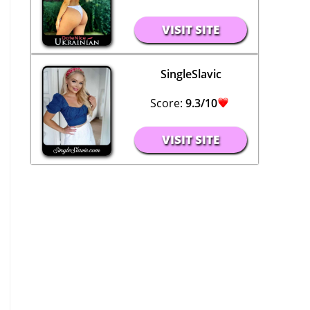
VISIT SITE
SingleSlavic
Score:
9.3/10
VISIT SITE