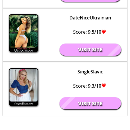
DateNiceUkrainian
Score:
9.5/10
VISIT SITE
SingleSlavic
Score:
9.3/10
VISIT SITE