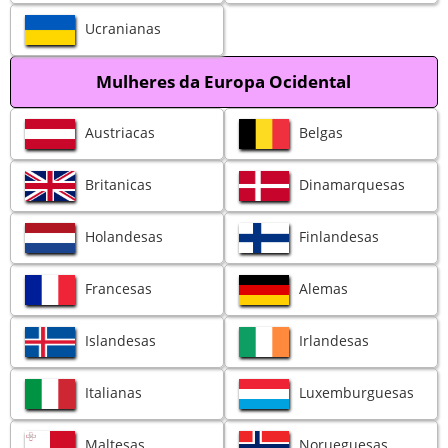
Ucranianas
Mulheres da Europa Ocidental
Austriacas
Belgas
Britanicas
Dinamarquesas
Holandesas
Finlandesas
Francesas
Alemas
Islandesas
Irlandesas
Italianas
Luxemburguesas
Maltesas
Norueguesas