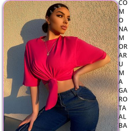
CO
M
O
NA
M
OR
AR
U
M
A
GA
RO
TA
AL
BA