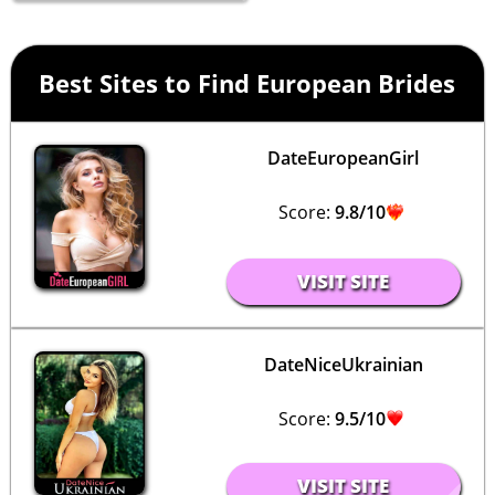
Best Sites to Find European Brides
DateEuropeanGirl
Score:
9.8/10
VISIT SITE
DateNiceUkrainian
Score:
9.5/10
VISIT SITE