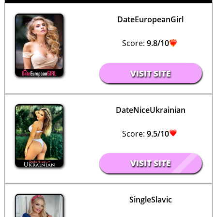
DateEuropeanGirl
Score:
9.8/10
VISIT SITE
DateNiceUkrainian
Score:
9.5/10
VISIT SITE
SingleSlavic