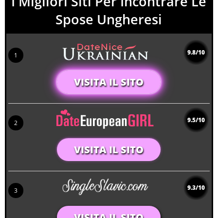
I Migliori Siti Per Incontrare Le
Spose Ungheresi
9.8/10
1
VISITA IL SITO
9.5/10
2
VISITA IL SITO
9.3/10
3
VISITA IL SITO