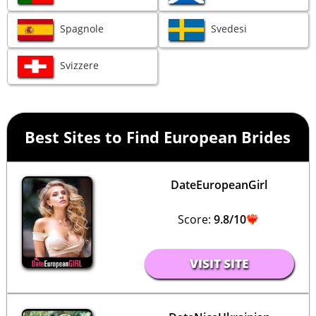
Spagnole
Svedesi
Svizzere
Best Sites to Find European Brides
DateEuropeanGirl
Score:
9.8/10
VISIT SITE