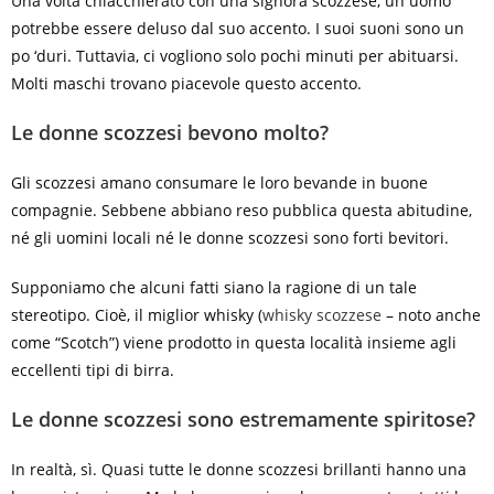
Una volta chiacchierato con una signora scozzese, un uomo
potrebbe essere deluso dal suo accento. I suoi suoni sono un
po ‘duri. Tuttavia, ci vogliono solo pochi minuti per abituarsi.
Molti maschi trovano piacevole questo accento.
Le donne scozzesi bevono molto?
Gli scozzesi amano consumare le loro bevande in buone
compagnie. Sebbene abbiano reso pubblica questa abitudine,
né gli uomini locali né le donne scozzesi sono forti bevitori.
Supponiamo che alcuni fatti siano la ragione di un tale
stereotipo. Cioè, il miglior whisky (
whisky scozzese
– noto anche
come “Scotch”) viene prodotto in questa località insieme agli
eccellenti tipi di birra.
Le donne scozzesi sono estremamente spiritose?
In realtà, sì. Quasi tutte le donne scozzesi brillanti hanno una