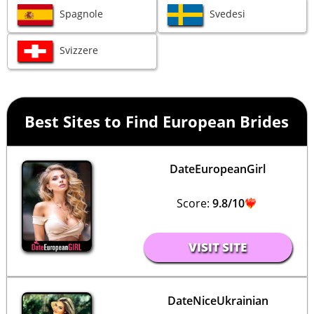
Spagnole
Svedesi
Svizzere
Best Sites to Find European Brides
DateEuropeanGirl
Score:
9.8/10
VISIT SITE
DateNiceUkrainian