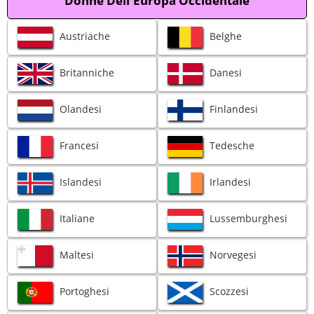
Donne Dell'Europa Occidentale
Austriache
Belghe
Britanniche
Danesi
Olandesi
Finlandesi
Francesi
Tedesche
Islandesi
Irlandesi
Italiane
Lussemburghesi
Maltesi
Norvegesi
Portoghesi
Scozzesi