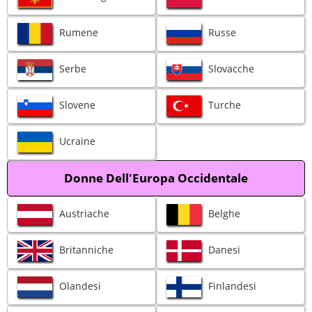
Rumene
Russe
Serbe
Slovacche
Slovene
Turche
Ucraine
Donne Dell'Europa Occidentale
Austriache
Belghe
Britanniche
Danesi
Olandesi
Finlandesi