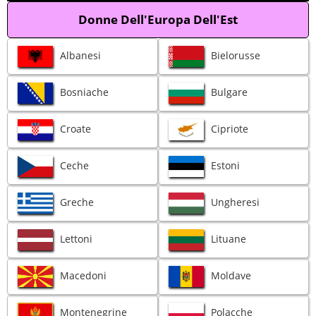
Donne Dell'Europa Dell'Est
Albanesi
Bielorusse
Bosniache
Bulgare
Croate
Cipriote
Ceche
Estoni
Greche
Ungheresi
Lettoni
Lituane
Macedoni
Moldave
Montenegrine
Polacche