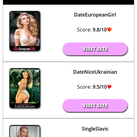
DateEuropeanGirl
Score:
9.8/10
VISIT SITE
DateNiceUkrainian
Score:
9.5/10
VISIT SITE
SingleSlavic