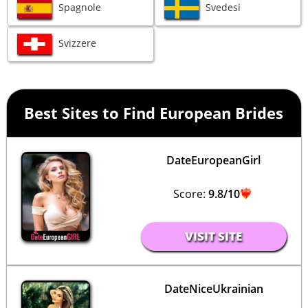
Spagnole
Svedesi
Svizzere
Best Sites to Find European Brides
DateEuropeanGirl
Score:
9.8/10
VISIT SITE
DateNiceUkrainian