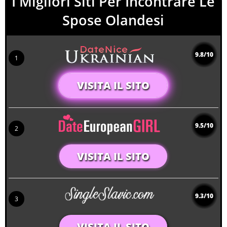
I Migliori Siti Per Incontrare Le
Spose Olandesi
9.8/10
1
VISITA IL SITO
9.5/10
2
VISITA IL SITO
9.3/10
3
VISITA IL SITO