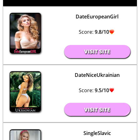
DateEuropeanGirl
Score:
9.8/10
VISIT SITE
DateNiceUkrainian
Score:
9.5/10
VISIT SITE
SingleSlavic