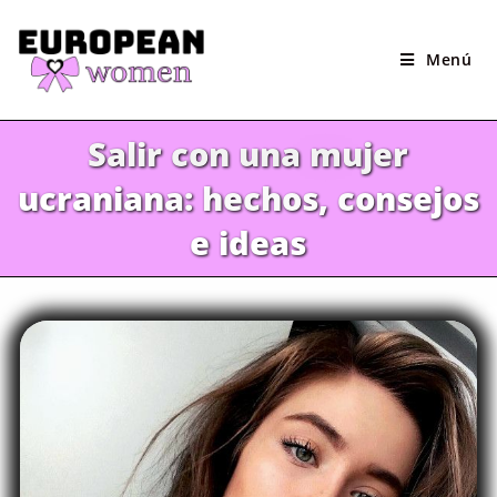
Saltar
al
Menú
contenido
Salir con una mujer
ucraniana: hechos, consejos
e ideas