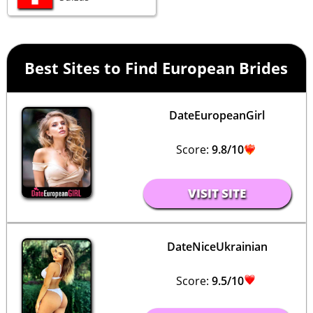
Best Sites to Find European Brides
DateEuropeanGirl
Score:
9.8/10
VISIT SITE
DateNiceUkrainian
Score:
9.5/10