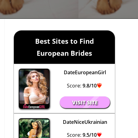
Best Sites to Find
European Brides
DateEuropeanGirl
Score:
9.8/10
VISIT SITE
DateNiceUkrainian
Score:
9.5/10