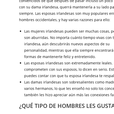
convencidos de que después de pasar incluso un poco
con su dama irlandesa, querrá mantenerla a su lado p
siempre. Las esposas irlandesas son muy populares ent
hombres occidentales, y hay varias razones para ello:
Las mujeres irlandesas pueden ser muchas cosas, p
son aburridas. No importa cuánto tiempo vivas con 
irlandesa, aún descubrirás nuevos aspectos de su
personalidad, mientras que ella siempre encontrar
formas de mantenerte feliz y entretenido.
Las esposas irlandesas son extremadamente leales.
comprometen con sus esposos, lo dicen en serio. Est
puedes contar con que tu esposa irlandesa te respal
Las damas irlandesas son sobresalientes como madre
varios hermanos, lo que les enseñó no solo los conc
también les hizo apreciar aún más las conexiones fam
¿QUÉ TIPO DE HOMBRES LES GUST