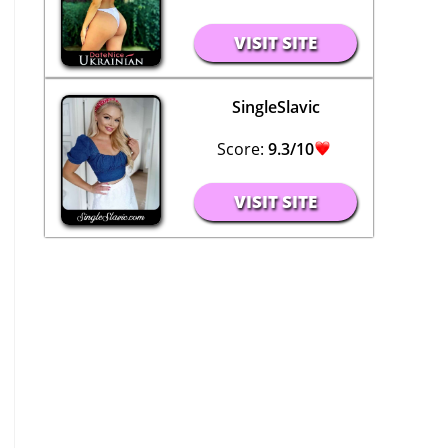
VISIT SITE
SingleSlavic
Score:
9.3/10
VISIT SITE