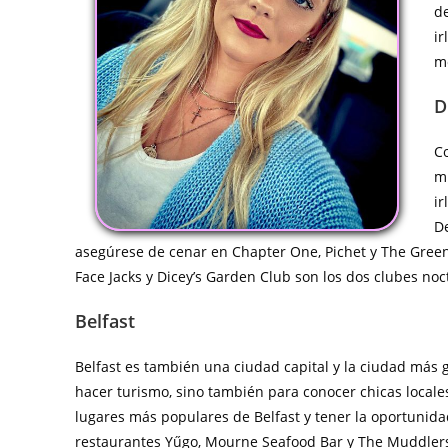
de
ir
me
D
Co
mu
ir
De
asegúrese de cenar en Chapter One, Pichet y The Green
Face Jacks y Dicey’s Garden Club son los dos clubes noc
Belfast
Belfast es también una ciudad capital y la ciudad más 
hacer turismo, sino también para conocer chicas local
lugares más populares de Belfast y tener la oportunid
restaurantes Yűgo, Mourne Seafood Bar y The Muddlers 