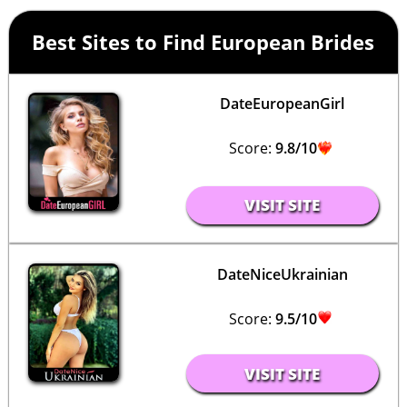
Best Sites to Find European Brides
DateEuropeanGirl
Score:
9.8/10
VISIT SITE
DateNiceUkrainian
Score:
9.5/10
VISIT SITE