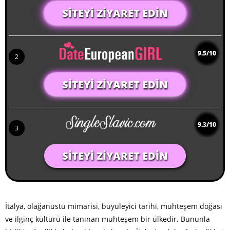
SITEYI ZIYARET EDIN
9.5/10
2
SITEYI ZIYARET EDIN
9.3/10
3
SITEYI ZIYARET EDIN
İtalya, olağanüstü mimarisi, büyüleyici tarihi, muhteşem doğası
ve ilginç kültürü ile tanınan muhteşem bir ülkedir. Bununla