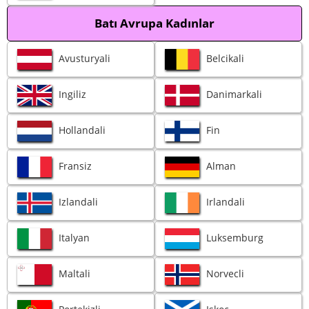
Batı Avrupa Kadınlar
Avusturyali
Belcikali
Ingiliz
Danimarkali
Hollandali
Fin
Fransiz
Alman
Izlandali
Irlandali
Italyan
Luksemburg
Maltali
Norvecli