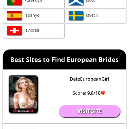
Portekizli
Iskoc
Ispanyol
Isvecli
Isvicreli
Best Sites to Find European Brides
DateEuropeanGirl
Score:
9.8/10
VISIT SITE