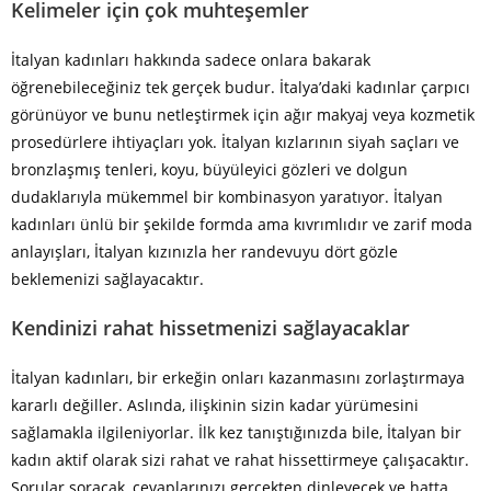
Kelimeler için çok muhteşemler
İtalyan kadınları hakkında sadece onlara bakarak
öğrenebileceğiniz tek gerçek budur. İtalya’daki kadınlar çarpıcı
görünüyor ve bunu netleştirmek için ağır makyaj veya kozmetik
prosedürlere ihtiyaçları yok. İtalyan kızlarının siyah saçları ve
bronzlaşmış tenleri, koyu, büyüleyici gözleri ve dolgun
dudaklarıyla mükemmel bir kombinasyon yaratıyor. İtalyan
kadınları ünlü bir şekilde formda ama kıvrımlıdır ve zarif moda
anlayışları, İtalyan kızınızla her randevuyu dört gözle
beklemenizi sağlayacaktır.
Kendinizi rahat hissetmenizi sağlayacaklar
İtalyan kadınları, bir erkeğin onları kazanmasını zorlaştırmaya
kararlı değiller. Aslında, ilişkinin sizin kadar yürümesini
sağlamakla ilgileniyorlar. İlk kez tanıştığınızda bile, İtalyan bir
kadın aktif olarak sizi rahat ve rahat hissettirmeye çalışacaktır.
Sorular soracak, cevaplarınızı gerçekten dinleyecek ve hatta