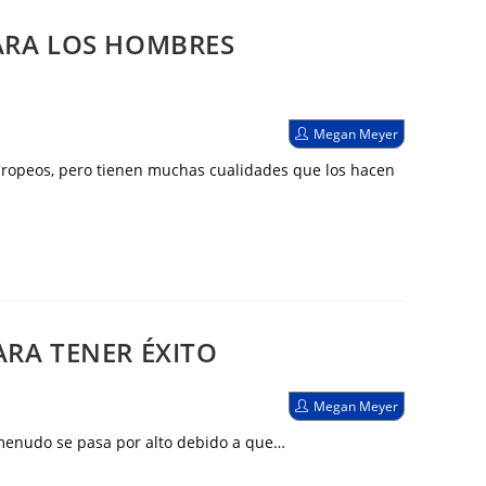
PARA LOS HOMBRES
Autor
Megan Meyer
de
la
europeos, pero tienen muchas cualidades que los hacen
entrada:
ARA TENER ÉXITO
Autor
Megan Meyer
de
la
 menudo se pasa por alto debido a que…
entrada: