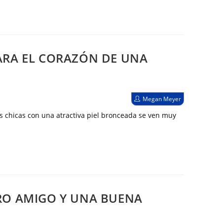
ARA EL CORAZÓN DE UNA
Autor
Megan Meyer
de
la
s chicas con una atractiva piel bronceada se ven muy
entrada:
RO AMIGO Y UNA BUENA