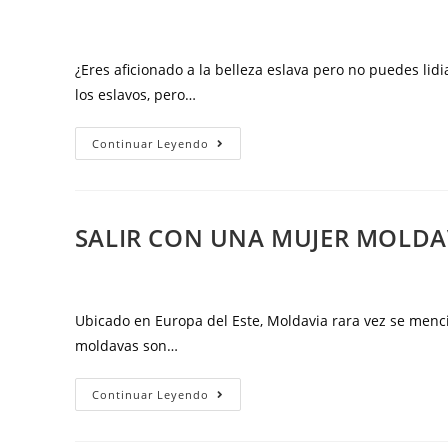
encontrar
una
clave
¿Eres aficionado a la belleza eslava pero no puedes li
para
los eslavos, pero…
el
corazón
Salir
Continuar Leyendo
de
con
una
una
chica
mujer
búlgara
SALIR CON UNA MUJER MOLDA
eslovena:
caliente
cómo
conseguir
un
Ubicado en Europa del Este, Moldavia rara vez se menc
verdadero
moldavas son…
amigo
y
Salir
Continuar Leyendo
una
con
buena
una