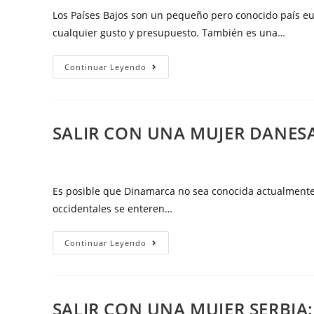
cómo
Los Países Bajos son un pequeño pero conocido país eu
salir
cualquier gusto y presupuesto. También es una…
con
ella
Salir
Continuar Leyendo
con
con
éxito
una
mujer
SALIR CON UNA MUJER DANESA
holandesa:
todo
lo
que
Es posible que Dinamarca no sea conocida actualmente 
debes
occidentales se enteren…
saber
sobre
Salir
Continuar Leyendo
las
con
mujeres
una
en
mujer
SALIR CON UNA MUJER SERBIA:
los
danesa: