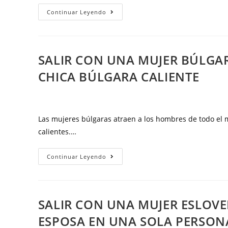
Los
Continuar Leyendo
consejos
para
salir
SALIR CON UNA MUJER BÚLGA
con
CHICA BÚLGARA CALIENTE
una
mujer
bielorrusa:
una
Las mujeres búlgaras atraen a los hombres de todo el m
guía
calientes.…
para
obtener
Salir
Continuar Leyendo
una
con
esposa
una
perfecta
mujer
SALIR CON UNA MUJER ESLOV
búlgara:
ESPOSA EN UNA SOLA PERSON
cómo