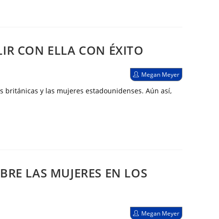
IR CON ELLA CON ÉXITO
Autor
Megan Meyer
de
la
s británicas y las mujeres estadounidenses. Aún así,
entrada:
BRE LAS MUJERES EN LOS
Autor
Megan Meyer