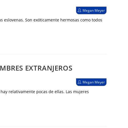
Autor
Megan Meyer
de
la
hicas eslovenas. Son exóticamente hermosas como todos
entrada:
OMBRES EXTRANJEROS
Autor
Megan Meyer
de
la
hay relativamente pocas de ellas. Las mujeres
entrada: