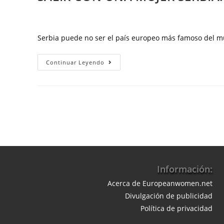
Países
¿Qué
Bajos
hace
que
Serbia puede no ser el país europeo más famoso del mu
las
chicas
Salir
Continuar Leyendo
danesas
con
sean
una
tan
mujer
irresistibles?
serbia:
por
qué
las
chicas
Información:
serbias
Acerca de Europeanwomen.net
son
Divulgación de publicidad
parejas
Política de privacidad
ideales