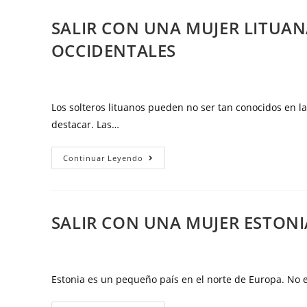
esposa
mujer
SALIR CON UNA MUJER LITUAN
en
moldava:
una
OCCIDENTALES
el
sola
manual
persona
definitivo
para
Los solteros lituanos pueden no ser tan conocidos en l
hombres
destacar. Las…
extranjeros
Salir
Continuar Leyendo
con
una
mujer
SALIR CON UNA MUJER ESTONI
lituana:
la
guía
de
Estonia es un pequeño país en el norte de Europa. No 
lectura