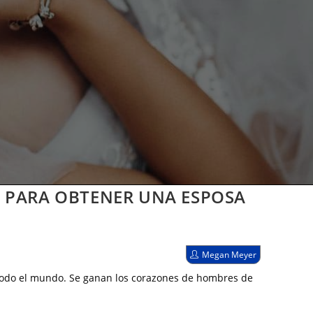
A PARA OBTENER UNA ESPOSA
Autor
Megan Meyer
de
la
 todo el mundo. Se ganan los corazones de hombres de
entrada: