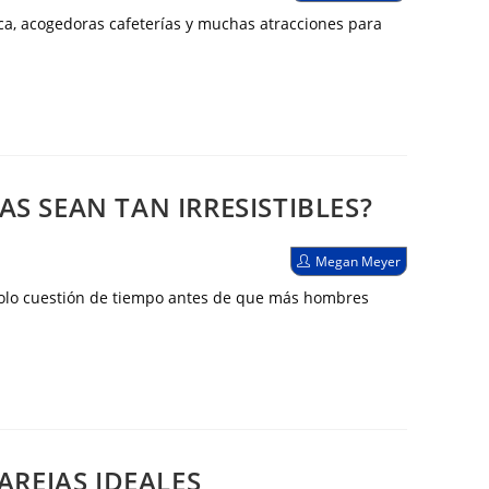
de
la
a, acogedoras cafeterías y muchas atracciones para
entrada:
S SEAN TAN IRRESISTIBLES?
Autor
Megan Meyer
de
la
 solo cuestión de tiempo antes de que más hombres
entrada:
AREJAS IDEALES