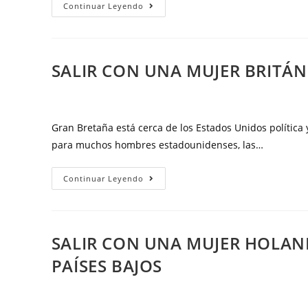
obligada
Salir
Continuar Leyendo
para
con
los
una
hombres
mujer
SALIR CON UNA MUJER BRITÁN
occidentales
estonia:
información
útil
y
Gran Bretaña está cerca de los Estados Unidos política
consejos
para muchos hombres estadounidenses, las…
para
tener
Salir
Continuar Leyendo
éxito
con
una
mujer
SALIR CON UNA MUJER HOLAND
británica:
PAÍSES BAJOS
dónde
conocerla
y