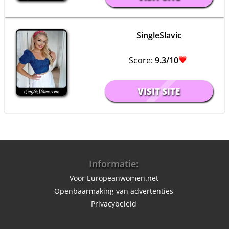
SingleSlavic
Score:
9.3/10
VISIT SITE
Informatie:
Voor Europeanwomen.net
Openbaarmaking van advertenties
Privacybeleid