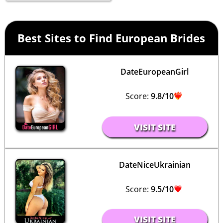
Best Sites to Find European Brides
DateEuropeanGirl
Score:
9.8/10
VISIT SITE
DateNiceUkrainian
Score:
9.5/10
VISIT SITE