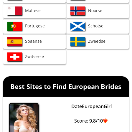
Maltese
Noorse
Portugese
Schotse
Spaanse
Zweedse
Zwitserse
Best Sites to Find European Brides
DateEuropeanGirl
Score:
9.8/10