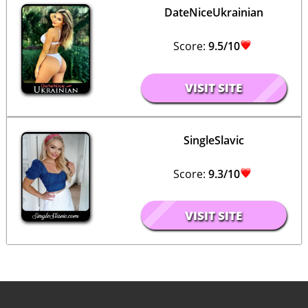
DateNiceUkrainian
Score:
9.5/10
VISIT SITE
SingleSlavic
Score:
9.3/10
VISIT SITE