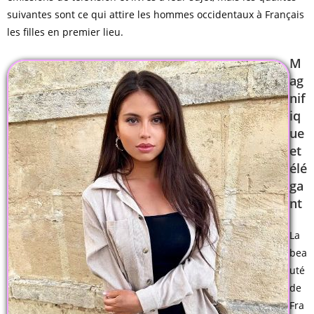
suivantes sont ce qui attire les hommes occidentaux à Français
les filles en premier lieu.
M
ag
nif
iq
ue
et
élé
ga
nt
La
bea
uté
de
Fra