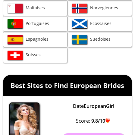
Maltaises
Norvegiennes
Portugaises
Ecossaises
Espagnoles
Suedoises
Suisses
Best Sites to Find European Brides
DateEuropeanGirl
Score:
9.8/10